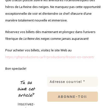
que chacun puisse suivre les aventures rocambolesques des
héros de La Reine des neiges. Ne manquez pas cette opportunité
exceptionnelle de voir et d’entendre ce chef-d’œuvre d’une
manière totalement nouvelle et immersive.
Réservez vos billets dès maintenant et plongez dans l’univers
féerique de
La Reine des neiges
comme jamais auparavant!
Pour acheter vos billets, visitez le site Web au
https://gfnproductions.ca/fr/productions/frozen-en-concert/
Bon spectacle!
Tu as
aimé cet
article?
Inscrivez-