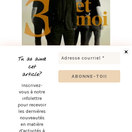
BRUNO PELLETIER 3 ET MOI : UN SPECTACLE À VOIR AU
QUÉBEC
Tu as aimé
cet
article?
Inscrivez-
vous à notre
infolettre
pour recevoir
les dernières
nouveautés
en matière
d'activités à