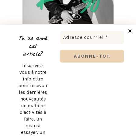
LUDOVICK BOURGEOIS PRÉSENTE KARAOKÉ 90 EN
TOURNÉE
Tu as aimé
cet
article?
Inscrivez-
vous à notre
infolettre
pour recevoir
les dernières
nouveautés
en matière
d'activités à
faire, un
resto à
essayer, un