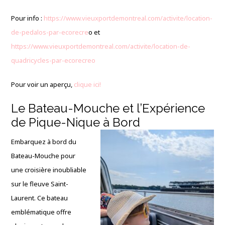
Pour info :
https://www.vieuxportdemontreal.com/activite/location-
de-pedalos-par-ecorecre
o et
https://www.vieuxportdemontreal.com/activite/location-de-
quadricycles-par-ecorecreo
Pour voir un aperçu,
clique ici!
Le Bateau-Mouche et l’Expérience
de Pique-Nique à Bord
Embarquez à bord du
Bateau-Mouche pour
une croisière inoubliable
sur le fleuve Saint-
Laurent. Ce bateau
emblématique offre