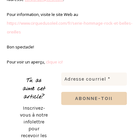
Pour information, visite le site Web au
https://www.cirquedusoleil.com/fr/serie-hommage-rock-et-belles-
oreilles
Bon spectacle!
Pour voir un aperçu,
clique ici!
Tu as
aimé cet
article?
Inscrivez-
vous à notre
infolettre
pour
recevoir les