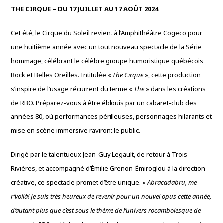
THE CIRQUE – DU 17 JUILLET AU 17 AOÛT 2024
Cet été, le Cirque du Soleil revient à l’Amphithéâtre Cogeco pour
une huitième année avec un tout nouveau spectacle de la Série
hommage, célébrant le célèbre groupe humoristique québécois
Rock et Belles Oreilles. Intitulée «
The Cirque
», cette production
s’inspire de l’usage récurrent du terme «
The
» dans les créations
de RBO. Préparez-vous à être éblouis par un cabaret-club des
années 80, où performances périlleuses, personnages hilarants et
mise en scène immersive raviront le public.
Dirigé par le talentueux Jean-Guy Legault, de retour à Trois-
Rivières, et accompagné d’Émilie Grenon-Émiroglou à la direction
créative, ce spectacle promet d’être unique. «
Abracadabru, me
r’voilà! Je suis très heureux de revenir pour un nouvel opus cette année,
d’autant plus que c’est sous le thème de l’univers rocambolesque de