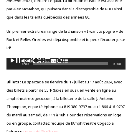
nos amis RBO
», déclare Legault. La direction musicale est assurée
par Alex McMahon, qui puisera dans la discographie de RBO ainsi
que dans les talents québécois des années 80.
Un premier extrait réarrangé de la chanson « I want to pogne » de
Rock et Belles Oreilles est déjà disponible et tu peux l’écouter juste
ici!
Lecteur
00:00
00:00
audio
Billets :
Le spectacle se tiendra du 17 juillet au 17 août 2024, avec
des billets à partir de 55 $ (taxes en sus), en vente en ligne au
amphitheatrecogeco.com, à la billetterie de la salle J.-Antonio
Thompson, et par téléphone au 819 380-9797 ou au 1 866 416-9797
du mardi au samedi, de 11h à 18h. Pour des réservations en loge
ou en groupe, contactez l’équipe de l’Amphithéâtre Cogeco à
l’adresse
corporatif@ce3r.com
.