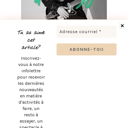
LUDOVICK BOURGEOIS PRÉSENTE KARAOKÉ 90 EN
TOURNÉE
Tu as aimé
cet
article?
Inscrivez-
vous à notre
infolettre
pour recevoir
les dernières
nouveautés
en matière
d'activités à
faire, un
resto à
essayer, un
spectacle à