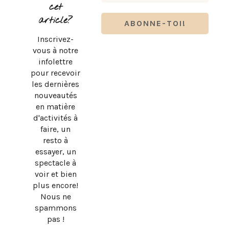
cet
article?
Inscrivez-
vous à notre
infolettre
pour recevoir
les dernières
nouveautés
en matière
d'activités à
faire, un
resto à
essayer, un
spectacle à
BRUNO PELLETIER 3 ET MOI : UN SPECTACLE À VOIR AU
voir et bien
QUÉBEC
plus encore!
Nous ne
spammons
pas !