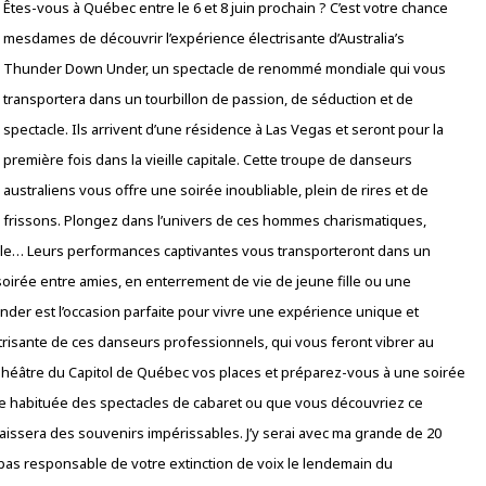
Êtes-vous à Québec entre le 6 et 8 juin prochain ? C’est votre chance
mesdames de découvrir l’expérience électrisante d’Australia’s
Thunder Down Under, un spectacle de renommé mondiale qui vous
transportera dans un tourbillon de passion, de séduction et de
spectacle. Ils arrivent d’une résidence à Las Vegas et seront pour la
première fois dans la vieille capitale. Cette troupe de danseurs
australiens vous offre une soirée inoubliable, plein de rires et de
frissons. Plongez dans l’univers de ces hommes charismatiques,
tible… Leurs performances captivantes vous transporteront dans un
soirée entre amies, en enterrement de vie de jeune fille ou une
der est l’occasion parfaite pour vivre une expérience unique et
ctrisante de ces danseurs professionnels, qui vous feront vibrer au
héâtre du Capitol de Québec vos places et préparez-vous à une soirée
 habituée des spectacles de cabaret ou que vous découvriez ce
aissera des souvenirs impérissables. J’y serai avec ma grande de 20
as responsable de votre extinction de voix le lendemain du