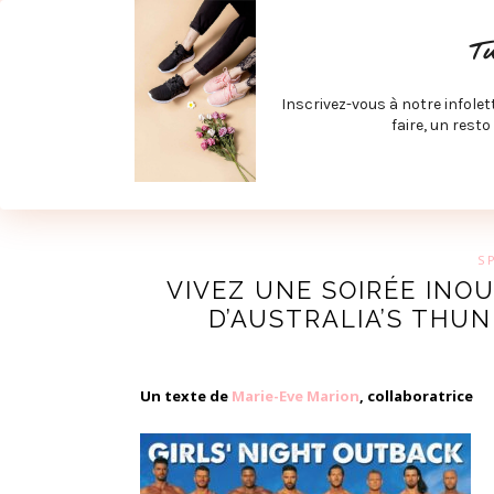
ACCUEIL
SPÉCIAL RENTRÉE
SPÉCIAL ÉTÉ
ACTIV
T
LECTURE ET FILMS
PRODUITS À DÉCOUVRIR
ART & D
Inscrivez-vous à notre infolet
JOINDRE MEVE ET CIE | COLLABORATIONS & MÉDIAS
faire, un resto
UN BLO
S
VIVEZ UNE SOIRÉE INO
D’AUSTRALIA’S THU
Un texte de
Marie-Eve Marion
, collaboratrice