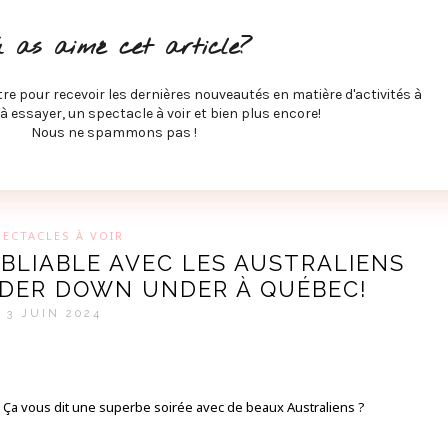
ITÉS À FAIRE
SPECTACLES À VOIR
MUSIQUE
GAST
u as aimé cet article?
ÉCO
SPORTS ET MIEUX-ÊTRE
À PROPOS
COLLABORA
MEVE ET CIE
tre pour recevoir les dernières nouveautés en matière d'activités à
 à essayer, un spectacle à voir et bien plus encore!
Nous ne spammons pas !
GUE SUR LES DERNIÈRES TENDANCES PAR MARIE-EVE L
PECTACLES À VOIR
UBLIABLE AVEC LES AUSTRALIENS
NDER DOWN UNDER À QUÉBEC!
3 JUIN 2024
Ça vous dit une superbe soirée avec de beaux Australiens ?