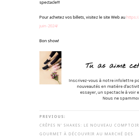
spectacle!!!
Pour achetez vos billets, visitez le site Web au
https:
juin-2024/
Bon show!
Tu as aimé cet
Inscrivez-vous à notre infolettre po
nouveautés en matière d'activité
essayer, un spectacle à voir e
Nous ne spammon
PREVIOUS:
CRÊPES N’ SHAKES: LE NOUVEAU COMPTOI
GOURMET À DÉCOUVRIR AU MARCHÉ DES