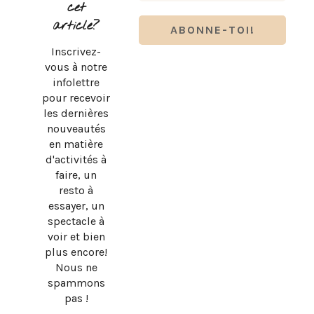
cet
article?
Inscrivez-
vous à notre
infolettre
pour recevoir
les dernières
nouveautés
en matière
d'activités à
faire, un
resto à
essayer, un
spectacle à
SUBWAY QUÉBEC : LE RETOUR OFFICIEL DU PAIN PLAT
voir et bien
ORIGINAL!
plus encore!
Nous ne
spammons
pas !