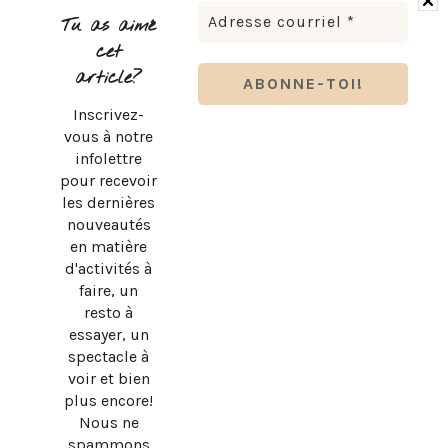
TOURNÉE
Tu as aimé
cet
article?
Inscrivez-
vous à notre
infolettre
pour recevoir
les dernières
nouveautés
en matière
d'activités à
faire, un
resto à
essayer, un
spectacle à
BRUNO PELLETIER 3 ET MOI : UN SPECTACLE À VOIR AU
voir et bien
QUÉBEC
plus encore!
Nous ne
spammons