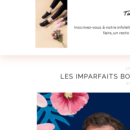
ACCUEIL
SPÉCIAL RENTRÉE
SPÉCIAL ÉTÉ
ACTIV
T
LECTURE ET FILMS
PRODUITS À DÉCOUVRIR
ART & D
Inscrivez-vous à notre infolet
JOINDRE MEVE ET CIE | COLLABORATIONS & MÉDIAS
faire, un resto
UN BLO
S
LES IMPARFAITS B
2