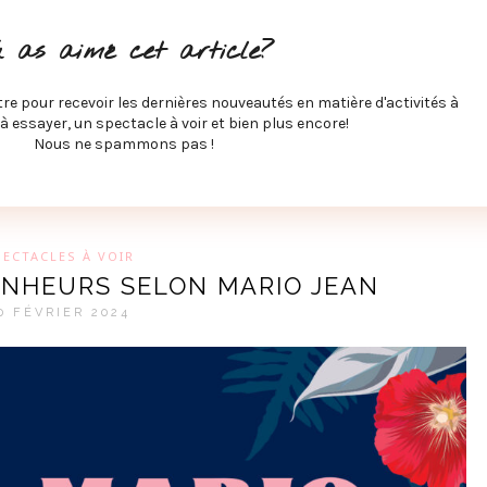
ITÉS À FAIRE
SPECTACLES À VOIR
MUSIQUE
GAST
u as aimé cet article?
ÉCO
SPORTS ET MIEUX-ÊTRE
À PROPOS
COLLABORA
MEVE ET CIE
tre pour recevoir les dernières nouveautés en matière d'activités à
 à essayer, un spectacle à voir et bien plus encore!
Nous ne spammons pas !
GUE SUR LES DERNIÈRES TENDANCES PAR MARIE-EVE L
PECTACLES À VOIR
ONHEURS SELON MARIO JEAN
0 FÉVRIER 2024