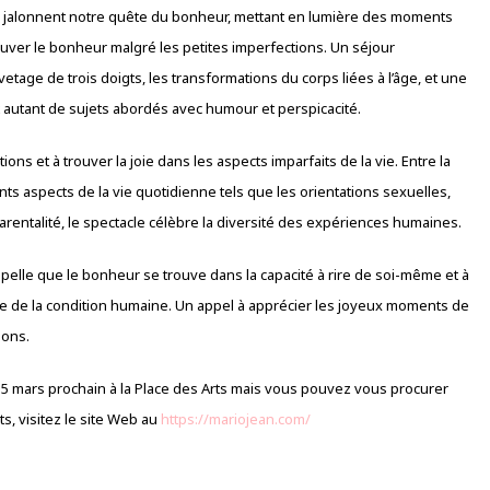
i jalonnent notre quête du bonheur, mettant en lumière des moments
rouver le bonheur malgré les petites imperfections. Un séjour
age de trois doigts, les transformations du corps liées à l’âge, et une
t autant de sujets abordés avec humour et perspicacité.
ons et à trouver la joie dans les aspects imparfaits de la vie. Entre la
ts aspects de la vie quotidienne tels que les orientations sexuelles,
arentalité, le spectacle célèbre la diversité des expériences humaines.
pelle que le bonheur se trouve dans la capacité à rire de soi-même et à
te de la condition humaine. Un appel à apprécier les joyeux moments de
ions.
5 mars prochain à la Place des Arts mais vous pouvez vous procurer
ets, visitez le site Web au
https://mariojean.com/