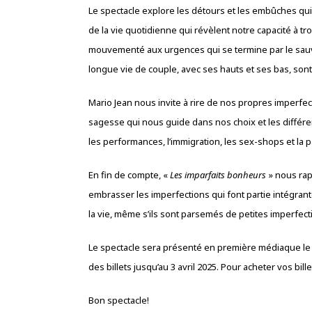
Le spectacle explore les détours et les embûches qu
de la vie quotidienne qui révèlent notre capacité à t
mouvementé aux urgences qui se termine par le sauvet
longue vie de couple, avec ses hauts et ses bas, son
Mario Jean nous invite à rire de nos propres imperfecti
sagesse qui nous guide dans nos choix et les différen
les performances, l’immigration, les sex-shops et la p
En fin de compte, «
Les imparfaits bonheurs
» nous rap
embrasser les imperfections qui font partie intégran
la vie, même s’ils sont parsemés de petites imperfect
Le spectacle sera présenté en première médiaque le 
des billets jusqu’au 3 avril 2025. Pour acheter vos bill
Bon spectacle!