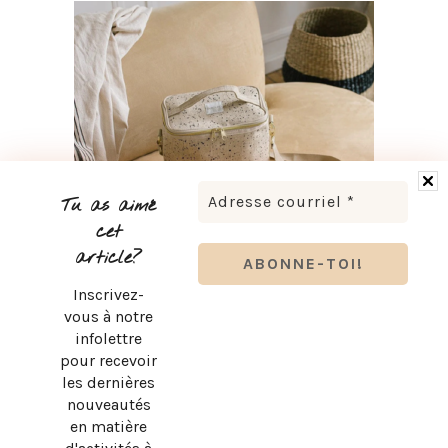
Tu as aimé
cet
article?
Inscrivez-
RENTRÉE SCOLAIRE : LES ESSENTIELS KOZY POUR SON
BUREAU
vous à notre
infolettre
pour recevoir
les dernières
nouveautés
en matière