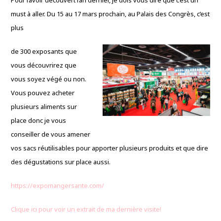
Pour l’avoir découvert l’an dernier, je dois vous dire que c’est un
must à aller. Du 15 au 17 mars prochain, au Palais des Congrès, c’est
plus
de 300 exposants que
vous découvrirez que
vous soyez végé ou non.
Vous pouvez acheter
plusieurs aliments sur
place donc je vous
conseiller de vous amener
vos sacs réutilisables pour apporter plusieurs produits et que dire
des dégustations sur place aussi.
https://expomangersante.com/
Clique ici pour voir un extrait de ma dernière visite!