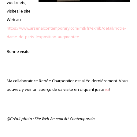
vos billets,
visitez le site
Web au
https://www.arsenalcontemporary.com/mtl/fr/exhib/detail/notre-
dame-de-paris-lexposition-augmentee
Bonne visite!
Ma collaboratrice Renée Charpentier est allée dernièrement. Vous
pouvez y voir un aperçu de sa visite en cliquant juste
ici
!
@Crédit photo : Site Web Arsenal Art Contemporain