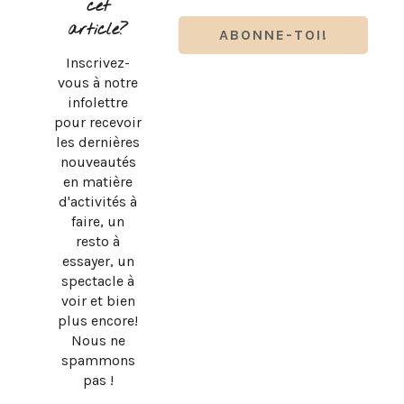
cet
article?
Inscrivez-
vous à notre
infolettre
pour recevoir
les dernières
nouveautés
en matière
d'activités à
faire, un
resto à
essayer, un
spectacle à
BRUNO PELLETIER 3 ET MOI : UN SPECTACLE À VOIR AU
voir et bien
QUÉBEC
plus encore!
Nous ne
spammons
pas !
DESIGN BY
SKYANDSTARS.CO