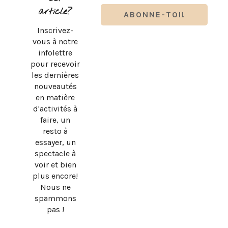
article?
Inscrivez-
vous à notre
infolettre
pour recevoir
les dernières
nouveautés
en matière
d'activités à
faire, un
resto à
essayer, un
spectacle à
BRUNO PELLETIER 3 ET MOI : UN SPECTACLE À VOIR AU
voir et bien
QUÉBEC
plus encore!
Nous ne
spammons
pas !
DESIGN BY
SKYANDSTARS.CO
COPYRIGHT © 2026 · MEVE ET CIE, TOUS DROITS