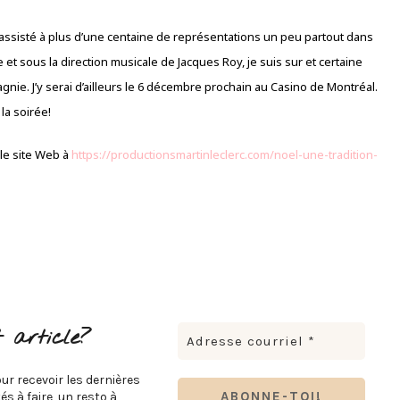
t assisté à plus d’une centaine de représentations un peu partout dans
 et sous la direction musicale de Jacques Roy, je suis sur et certaine
e. J’y serai d’ailleurs le 6 décembre prochain au Casino de Montréal.
la soirée!
 le site Web à
https://productionsmartinleclerc.com/noel-une-tradition-
 article?
ur recevoir les dernières
s à faire, un resto à