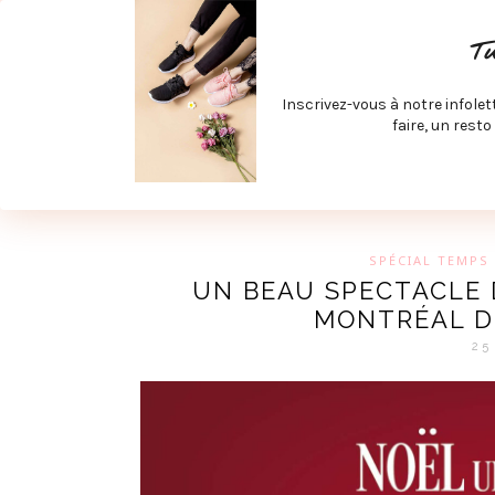
ACCUEIL
SPÉCIAL RENTRÉE
SPÉCIAL ÉTÉ
ACTIV
T
LECTURE ET FILMS
PRODUITS À DÉCOUVRIR
ART & D
Inscrivez-vous à notre infolet
JOINDRE MEVE ET CIE | COLLABORATIONS & MÉDIAS
faire, un resto
UN BLO
SPÉCIAL TEMPS 
UN BEAU SPECTACLE 
MONTRÉAL D
25