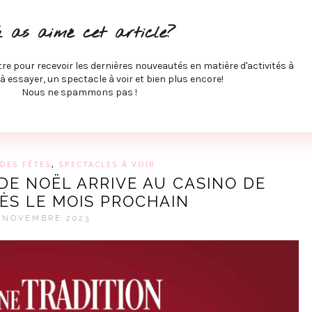
ITÉS À FAIRE
SPECTACLES À VOIR
MUSIQUE
GAST
u as aimé cet article?
ÉCO
SPORTS ET MIEUX-ÊTRE
À PROPOS
COLLABORA
MEVE ET CIE
tre pour recevoir les dernières nouveautés en matière d'activités à
 à essayer, un spectacle à voir et bien plus encore!
Nous ne spammons pas !
GUE SUR LES DERNIÈRES TENDANCES PAR MARIE-EVE L
DES FÊTES
,
SPECTACLES À VOIR
DE NOËL ARRIVE AU CASINO DE
ÈS LE MOIS PROCHAIN
 NOVEMBRE 2023