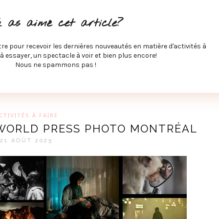
ITÉS À FAIRE
SPECTACLES À VOIR
MUSIQUE
GAST
u as aimé cet article?
ÉCO
SPORTS ET MIEUX-ÊTRE
À PROPOS
COLLABORA
MEVE ET CIE
tre pour recevoir les dernières nouveautés en matière d'activités à
 à essayer, un spectacle à voir et bien plus encore!
Nous ne spammons pas !
GUE SUR LES DERNIÈRES TENDANCES PAR MARIE-EVE L
CTIVITÉS À FAIRE
O WORLD PRESS PHOTO MONTRÉAL
21 AOÛT 2025