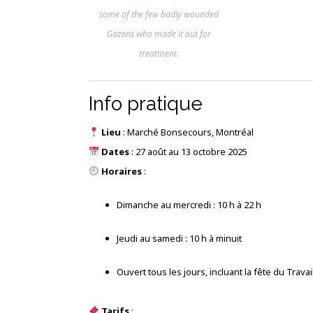
some of the few badly wounded
Gazans who made it out for
treatment.
Info pratique
Lieu
: Marché Bonsecours, Montréal
Dates
: 27 août au 13 octobre 2025
Horaires
:
Dimanche au mercredi : 10 h à 22 h
Jeudi au samedi : 10 h à minuit
Ouvert tous les jours, incluant la fête du Trava
Tarifs
: