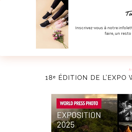
ACCUEIL
SPÉCIAL RENTRÉE
SPÉCIAL ÉTÉ
ACTIV
T
LECTURE ET FILMS
PRODUITS À DÉCOUVRIR
ART & D
Inscrivez-vous à notre infolet
JOINDRE MEVE ET CIE | COLLABORATIONS & MÉDIAS
faire, un resto
UN BLO
A
18ᵉ ÉDITION DE L’EXP