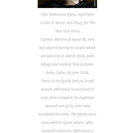
Title: Mahmoud Ajjour, Aged Nine
Credit: © Samar Abu Elouf, for The
New York Times
Caption: Mahmoud Ajjour (9), who
was injured during an Israeli attack
on Gaza City in March 2024, finds
refuge and medical help in Qatar.
Doha, Qatar, 28 June 2024.
Story: As his family fled an Israeli
assault, Mahmoud turned back to
urge others onward. An explosion
severed one of his arms and
mutilated the other. The family were
evacuated to Qatar, where, after
medical treatment, Mahmoud is